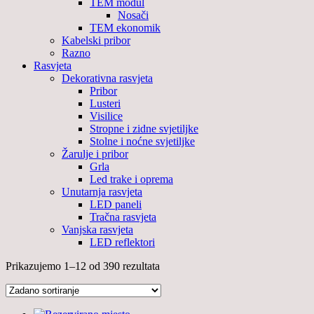
TEM modul
Nosači
TEM ekonomik
Kabelski pribor
Razno
Rasvjeta
Dekorativna rasvjeta
Pribor
Lusteri
Visilice
Stropne i zidne svjetiljke
Stolne i noćne svjetiljke
Žarulje i pribor
Grla
Led trake i oprema
Unutarnja rasvjeta
LED paneli
Tračna rasvjeta
Vanjska rasvjeta
LED reflektori
Prikazujemo 1–12 od 390 rezultata