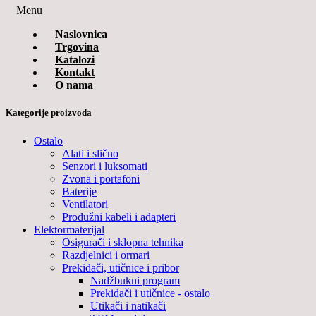
Menu
Naslovnica
Trgovina
Katalozi
Kontakt
O nama
Kategorije proizvoda
Ostalo
Alati i slično
Senzori i luksomati
Zvona i portafoni
Baterije
Ventilatori
Produžni kabeli i adapteri
Elektormaterijal
Osigurači i sklopna tehnika
Razdjelnici i ormari
Prekidači, utičnice i pribor
Nadžbukni program
Prekidači i utičnice - ostalo
Utikači i natikači