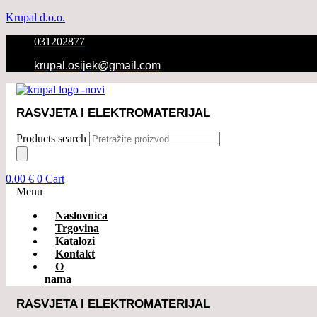
Krupal d.o.o.
031202877
krupal.osijek@gmail.com
RASVJETA I ELEKTROMATERIJAL
Products search
0.00
€
0
Cart
Menu
Naslovnica
Trgovina
Katalozi
Kontakt
O
nama
RASVJETA I ELEKTROMATERIJAL