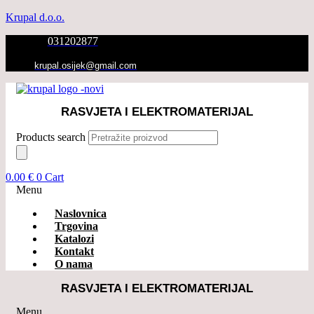
Krupal d.o.o.
031202877
krupal.osijek@gmail.com
RASVJETA I ELEKTROMATERIJAL
Products search
0.00
€
0
Cart
Menu
Naslovnica
Trgovina
Katalozi
Kontakt
O nama
RASVJETA I ELEKTROMATERIJAL
Menu