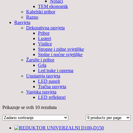
Nosači
TEM ekonomik
Kabelski pribor
Razno
Rasvjeta
Dekorativna rasvjeta
Pribor
Lusteri
Visilice
Stropne i zidne svjetiljke
Stolne i noćne svjetiljke
Žarulje i pribor
Grla
Led trake i oprema
Unutarnja rasvjeta
LED paneli
Tračna rasvjeta
Vanjska rasvjeta
LED reflektori
Prikazuje se svih 10 rezultata