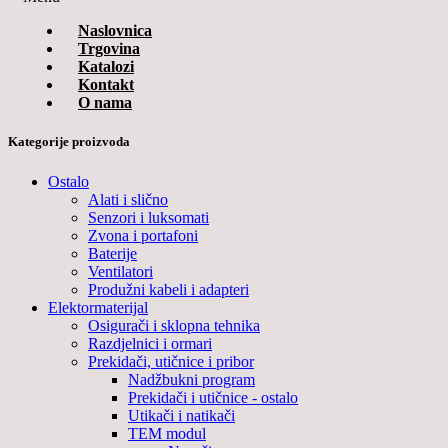
Naslovnica
Trgovina
Katalozi
Kontakt
O nama
Kategorije proizvoda
Ostalo
Alati i slično
Senzori i luksomati
Zvona i portafoni
Baterije
Ventilatori
Produžni kabeli i adapteri
Elektormaterijal
Osigurači i sklopna tehnika
Razdjelnici i ormari
Prekidači, utičnice i pribor
Nadžbukni program
Prekidači i utičnice - ostalo
Utikači i natikači
TEM modul