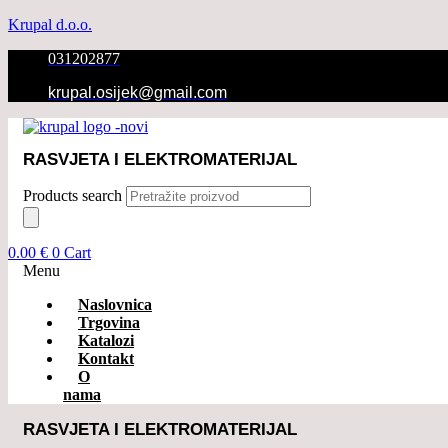
Krupal d.o.o.
031202877
krupal.osijek@gmail.com
RASVJETA I ELEKTROMATERIJAL
Products search
0.00
€
0
Cart
Menu
Naslovnica
Trgovina
Katalozi
Kontakt
O
nama
RASVJETA I ELEKTROMATERIJAL