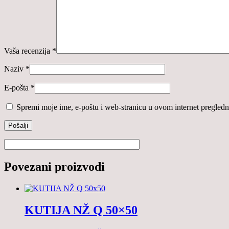
Vaša recenzija
*
Naziv
*
E-pošta
*
Spremi moje ime, e-poštu i web-stranicu u ovom internet pregledn
Povezani proizvodi
KUTIJA NŽ Q 50×50