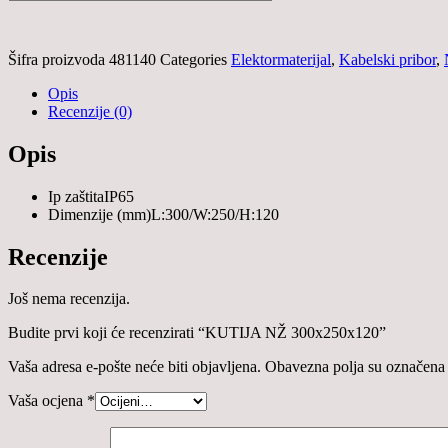
Šifra proizvoda
481140
Categories
Elektormaterijal
,
Kabelski pribor
,
Opis
Recenzije (0)
Opis
Ip zaštitaIP65
Dimenzije (mm)L:300/W:250/H:120
Recenzije
Još nema recenzija.
Budite prvi koji će recenzirati “KUTIJA NŽ 300x250x120”
Vaša adresa e-pošte neće biti objavljena.
Obavezna polja su označena
Vaša ocjena
*