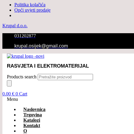
Politika kolačića
Opći uvjeti prodaje
Krupal d.o.o.
031202877
krupal.osijek@gmail.com
RASVJETA I ELEKTROMATERIJAL
Products search
0.00
€
0
Cart
Menu
Naslovnica
Trgovina
Katalozi
Kontakt
O