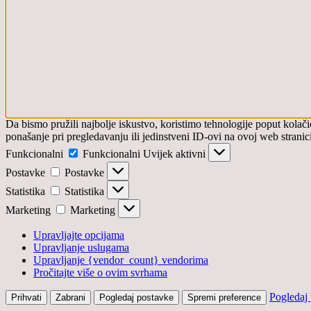
Da bismo pružili najbolje iskustvo, koristimo tehnologije poput kola
ponašanje pri pregledavanju ili jedinstveni ID-ovi na ovoj web stranici
Funkcionalni
Funkcionalni
Uvijek aktivni
Postavke
Postavke
Statistika
Statistika
Marketing
Marketing
Upravljajte opcijama
Upravljanje uslugama
Upravljanje {vendor_count} vendorima
Pročitajte više o ovim svrhama
Pogledaj
Prihvati
Zabrani
Pogledaj postavke
Spremi preference