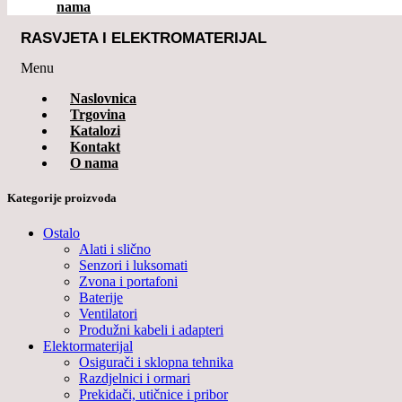
nama
RASVJETA I ELEKTROMATERIJAL
Menu
Naslovnica
Trgovina
Katalozi
Kontakt
O nama
Kategorije proizvoda
Ostalo
Alati i slično
Senzori i luksomati
Zvona i portafoni
Baterije
Ventilatori
Produžni kabeli i adapteri
Elektormaterijal
Osigurači i sklopna tehnika
Razdjelnici i ormari
Prekidači, utičnice i pribor