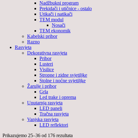
Nadžbukni program
Prekidači i utičnice - ostalo
Utikači i natikači
TEM modul
Nosači
TEM ekonomik
Kabelski pribor
Razno
Rasvjeta
Dekorativna rasvjeta
Pribor
Lusteri
Visilice
Stropne i zidne svjetiljke
Stolne i noćne svjetiljke
Žarulje i pribor
Grla
Led trake i oprema
Unutarnja rasvjeta
LED paneli
Tračna rasvjeta
Vanjska rasvjeta
LED reflektori
Prikazujemo 25–36 od 176 rezultata